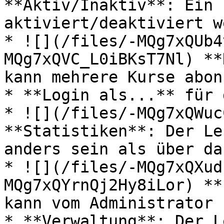
**Aktiv/Inaktiv**: Ein 
aktiviert/deaktiviert w
* ![](/files/-MQg7xQUb4
MQg7xQVC_L0iBKsT7Nl) **
kann mehrere Kurse abon
* **Login als...** für 
* ![](/files/-MQg7xQWuc
**Statistiken**: Der Le
anders sein als über da
* ![](/files/-MQg7xQXud
MQg7xQYrnQj2Hy8iLor) **
kann vom Administrator 
* **Verwaltung**: Der L