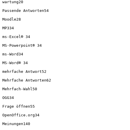
wartung20

Passende Antworten54

Moodle28

MP334

ms-Excel® 34

MS-Powerpoint® 34

ms-Word34

MS-Word® 34

mehrfache Antwort52

Mehrfache Antworten62

Mehrfach-Wahl50

OGG34

Frage öffnen55

OpenOffice.org34

Meinungen140
