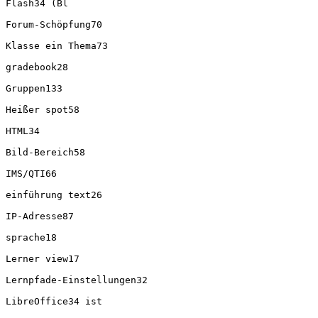
Flash34 (Bl

Forum-Schöpfung70

Klasse ein Thema73

gradebook28

Gruppen133

Heißer spot58

HTML34

Bild-Bereich58

IMS/QTI66

einführung text26

IP-Adresse87

sprache18

Lerner view17

Lernpfade-Einstellungen32

LibreOffice34 ist
