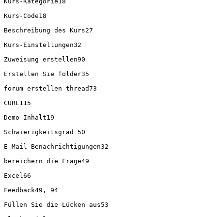
Kurs-Kategorie18

Kurs-Code18

Beschreibung des Kurs27

Kurs-Einstellungen32

Zuweisung erstellen90

Erstellen Sie folder35

forum erstellen thread73

CURL115

Demo-Inhalt19

Schwierigkeitsgrad 50

E-Mail-Benachrichtigungen32

bereichern die Frage49

Excel66

Feedback49, 94

Füllen Sie die Lücken aus53
