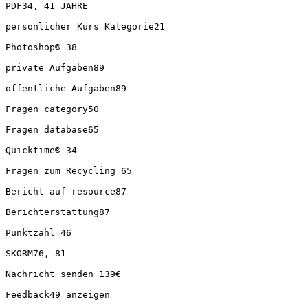
PDF34, 41 JAHRE

persönlicher Kurs Kategorie21

Photoshop® 38

private Aufgaben89

öffentliche Aufgaben89

Fragen category50

Fragen database65

Quicktime® 34

Fragen zum Recycling 65

Bericht auf resource87

Berichterstattung87

Punktzahl 46

SKORM76, 81

Nachricht senden 139€

Feedback49 anzeigen
