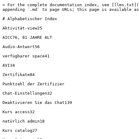
> For the complete documentation index, see [llms.txt](
appending `.md` to page URLs; this page is available as
# Alphabetischer Index

Aktivität-view25

AICC76, 81 JAHRE ALT

Audio-Antwort56

verfügbarer space41

AVI34

Zertifikate84

Punktzahl der Zertifizier

Chat-Einstellungen32

Deaktivieren Sie das Chat139

Kurs access32

natürlich admin18

Kurs catalog27
