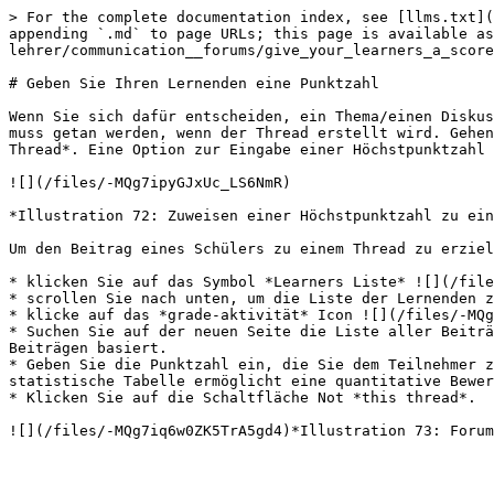
> For the complete documentation index, see [llms.txt](
appending `.md` to page URLs; this page is available as
lehrer/communication__forums/give_your_learners_a_score
# Geben Sie Ihren Lernenden eine Punktzahl

Wenn Sie sich dafür entscheiden, ein Thema/einen Diskus
muss getan werden, wenn der Thread erstellt wird. Gehen
Thread*. Eine Option zur Eingabe einer Höchstpunktzahl 
![](/files/-MQg7ipyGJxUc_LS6NmR)

*Illustration 72: Zuweisen einer Höchstpunktzahl zu ein
Um den Beitrag eines Schülers zu einem Thread zu erziel
* klicken Sie auf das Symbol *Learners Liste* ![](/file
* scrollen Sie nach unten, um die Liste der Lernenden z
* klicke auf das *grade-aktivität* Icon ![](/files/-MQg
* Suchen Sie auf der neuen Seite die Liste aller Beiträ
Beiträgen basiert.

* Geben Sie die Punktzahl ein, die Sie dem Teilnehmer z
statistische Tabelle ermöglicht eine quantitative Bewer
* Klicken Sie auf die Schaltfläche Not *this thread*.
