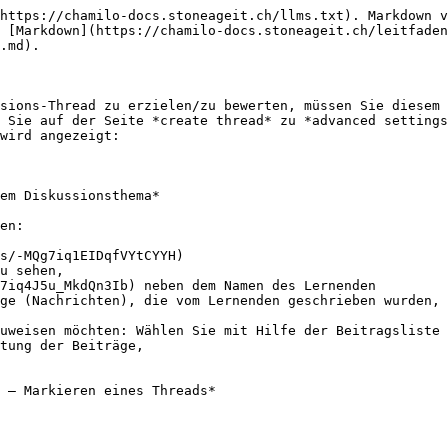
https://chamilo-docs.stoneageit.ch/llms.txt). Markdown v
 [Markdown](https://chamilo-docs.stoneageit.ch/leitfaden
.md).

sions-Thread zu erzielen/zu bewerten, müssen Sie diesem 
 Sie auf der Seite *create thread* zu *advanced settings
wird angezeigt:

em Diskussionsthema*

en:

s/-MQg7iq1EIDqfVYtCYYH)

u sehen,

7iq4J5u_MkdQn3Ib) neben dem Namen des Lernenden

ge (Nachrichten), die vom Lernenden geschrieben wurden, 
uweisen möchten: Wählen Sie mit Hilfe der Beitragsliste 
tung der Beiträge,
