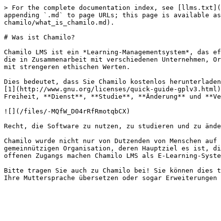
> For the complete documentation index, see [llms.txt](
appending `.md` to page URLs; this page is available as
chamilo/what_is_chamilo.md).

# Was ist Chamilo?

Chamilo LMS ist ein *Learning-Managementsystem*, das ef
die in Zusammenarbeit mit verschiedenen Unternehmen, Or
mit strengeren ethischen Werten.

Dies bedeutet, dass Sie Chamilo kostenlos herunterladen
[1](http://www.gnu.org/licenses/quick-guide-gplv3.html)
Freiheit, **Dienst**, **Studie**, **Änderung** und **Ve
![](/files/-MQfW_D04rRfRmotqbCX)

Recht, die Software zu nutzen, zu studieren und zu ände
Chamilo wurde nicht nur von Dutzenden von Menschen auf 
gemeinnützigen Organisation, deren Hauptziel es ist, di
offenen Zugangs machen Chamilo LMS als E-Learning-Syste
Bitte tragen Sie auch zu Chamilo bei! Sie können dies t