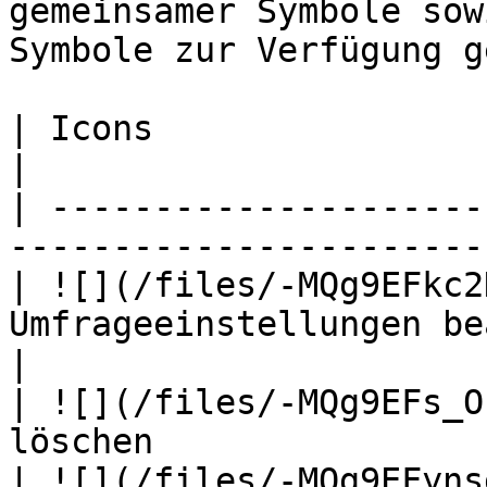
gemeinsamer Symbole sow
Symbole zur Verfügung g
| Icons                            | Funktio
|

| ---------------------
-----------------------
| ![](/files/-MQg9EFkc2
Umfrageeinstellungen bearbeiten        
|

| ![](/files/-MQg9EFs_O
löschen                
| ![](/files/-MQg9EFyns