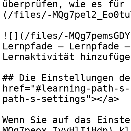
überprüfen, wie es für 
(/files/-MQg7pel2_Eo0tu
![](/files/-MQg7pemsGDY
Lernpfade — Lernpfade —
Lernaktivität hinzufügen
## Die Einstellungen de
href="#learning-path-s-
path-s-settings"></a>

Wenn Sie auf das Einste
MQg7peox_IyvHlIiHdp) kl