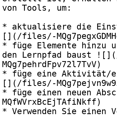
von Tools, um:

* aktualisiere die Eins
[](/files/-MQg7pegxGDMH
* füge Elemente hinzu u
den Lernpfad baust ![](
MQg7pehrdFpv72l7TvV)

* füge eine Aktivität/e
[](/files/-MQg7pejvn9w9
* füge einen neuen Absc
MQfWVrxBcEjTAfiNkff)

* Verwenden Sie einen V